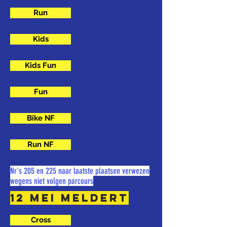
Run
Kids
Kids Fun
Fun
Bike NF
Run NF
Nr's 205 en 225 naar laatste plaatsen verwezen
wegens niet volgen parcours
12 mei meldert
Cross