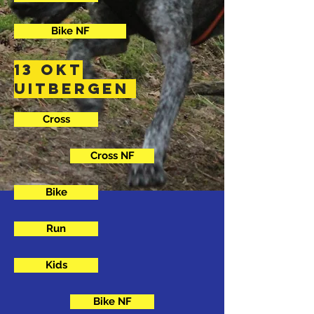
Bike NF
13 Okt
Uitbergen
Cross
Cross NF
Bike
Run
Kids
Bike NF