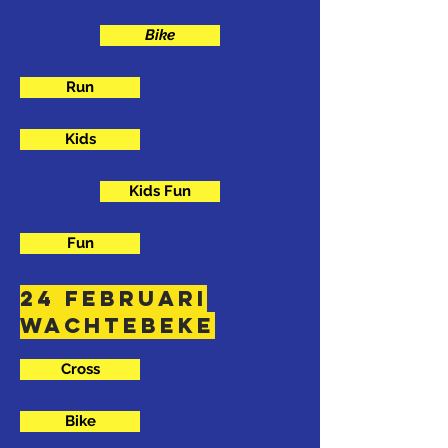
Bike
Run
Kids
Kids Fun
Fun
24 februari
wachtebeke
Cross
Bike