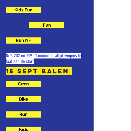
Kids Fun
Fun
Run NF
Nr's 202 en 219 : 1 minuut straftijd wegens te
laat aan de start
15 sept balen
Cross
Bike
Run
Kids