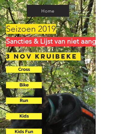
Home
Seizoen 2019
Sancties & Lijst van niet aangekomen de
3 nov Kruibeke
Cross
Bike
Run
Kids
Kids Fun