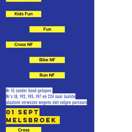
Kids Fun
Fun
Cross NF
Bike NF
Run NF
Nr 15 zonder hond gelopen.
Nr's 18, 192, 193, 197 en 224 naar laatste
plaatsen verwezen wegens niet volgen parcours
01 sept
Melsbroek
Cross