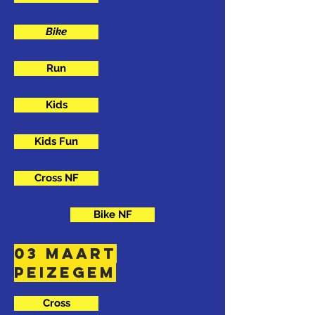
Bike
Run
Kids
Kids Fun
Cross NF
Bike NF
03 maart
peizegem
Cross