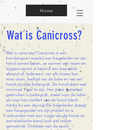
Home
Wat is Canicross?
Wat is canicross? Canicross is een
hondensport waarbij een begeleider en zijn
hond samen lopen, ze vormen een team en
leggen samen al lopend een bepaalde
afstand af. Iedereen, van elk niveau kan
mee doen, leeftijd van de baas en ras van
hond zijn niet belangrijk. De hond dient wel
minimaal 1 jaar te zijn. Het juiste materiaal
gebruiken is belangrijk, zowel voor de loper
als voor het comfort van de hond (denk
hierbij bv aan de rug) De begeleider draagt
een heupgordel om zijn middel en is
verbonden met een tuigje van de hond via
een elastische band (ook wel rekker
genoemd). Ontstaan van de sport.