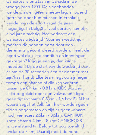
Canicross is ontstaan in Canada in de
vroege jaren 1900. De sledehonden
werden, als er geen sneeuw lag, al lopend
getraind door hun musher. In Frankrijk
kende men de sport vanaf de jaren
negentig. In België al veel eerder, namelijk
eind jaren tachtig. Hoe verloopt een
Canicross wedstrijd? Voor een wedstrijd
moeten de honden eerst door een
dierenarts gecontroleerd worden. Heeft de
hond wel de juiste conditie en inentingen
gekregen? Krijg je een ja, dan kan je
meedoen. Bij de start van de wedstrijd start
er om de 30 seconden één deelnemer met
zijn/haar hond. Elke team legt op zijn eigen
tempo een afstand af die kan variëren
tussen de 0,4 km - 0,8 km: KIDS worden
altijd begeleid door een volwassene loper,
geen tijdsopname 0,8 km - 1,6 km: FUN het
woord zegt het zelf, fun, hier worden geen
tijden opgemeten en zijn er geen winaars
noch verliezers 2,5km - 3,5km: CANIRUN
korte afstand 4 km – 8 km: CANICROSS
lange afstand (in België tot nog toe altijd
onder de 7 km) Daarbij moet de hond