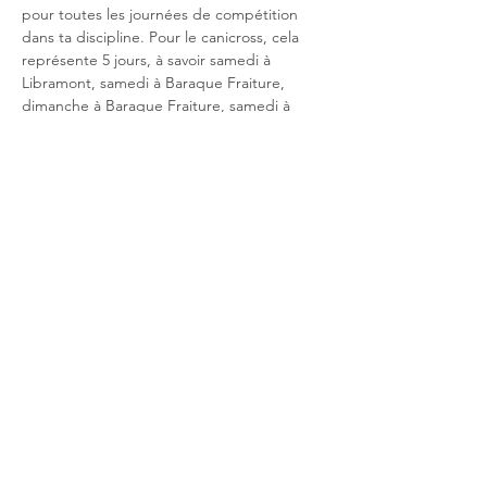
pour toutes les journées de compétition 
dans ta discipline. Pour le canicross, cela 
représente 5 jours, à savoir samedi à 
Libramont, samedi à Baraque Fraiture, 
dimanche à Baraque Fraiture, samedi à 
Banneux et dimanche à Banneux. Scooter 
n'est pas organoser à Libramont.
Deel dit evenement
Do Not Sell My Personal
Information