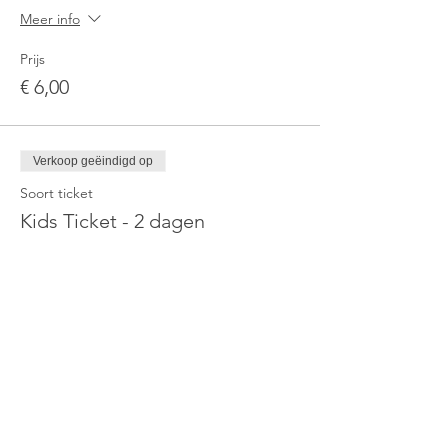
Meer info
Prijs
€ 6,00
Verkoop geëindigd op
Soort ticket
Kids Ticket - 2 dagen
Meer info
Prijs
€ 0,00
Verkoop geëindigd op
Soort ticket